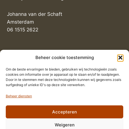
Johanna van der Schaft
Amsterdam
06 1515 2622
Informatie
Beheer cookie toestemming
Om de beste ervaringen te bieden, gebruiken wij technologieën zoals
Privacyverklaring
cookies om informatie over je apparaat op te slaan en/of te raadplegen.
Door in te stemmen met deze technologieën kunnen wij gegevens zoals
Algemene voorwaarden
surfgedrag of unieke ID's op deze site verwerken.
Beheer diensten
Accepteren
Blogs
Weigeren