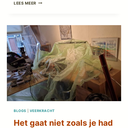
IN
LEES MEER
DE
BAN
VAN
DE
MAAKBAARHEID
BLOGS
|
VEERKRACHT
Het gaat niet zoals je had