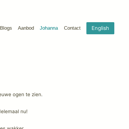
English
Blogs
Aanbod
Johanna
Contact
ieuwe ogen te zien.
n. Helemaal nu!
ies wakker.