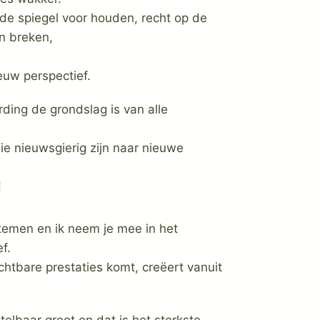
de spiegel voor houden, recht op de
en breken,
euw perspectief.
ding de grondslag is van alle
ie nieuwsgierig zijn naar nieuwe
!
ystemen en ik neem je mee in het
f.
chtbare prestaties komt, creëert vanuit
elbaar groot en dat is het sterkste