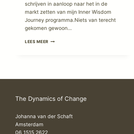
schrijven in aanloop naar het in de
markt zetten van mijn Inner Wisdom
Journey programma.Niets van terecht
gekomen gewoon…
HET
LEES MEER
GAAT
NIET
ZOALS
JE
HAD
VERWACHT!
The Dynamics of Change
Johanna van der Schaft
Amsterdam
06 1515 2622