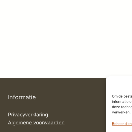
Informatie
Om de beste
informatie o
deze techno
verwerken.
Privacyverklaring
Algemene voorwaarden
Beheer dien