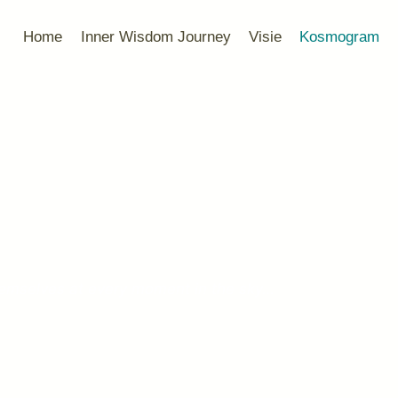
Home
Inner Wisdom Journey
Visie
Kosmogram
 themselves at every moment in the sky…