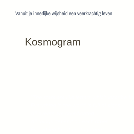
Vanuit je innerlijke wijsheid een veerkrachtig leven
Kosmogram
“The stars are like letters which inscribe
Everything in the world is full of signs…
All events are coordinated…
All things depend on each other…
Everything breathes together!”