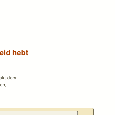
heid hebt
akt door
sen,