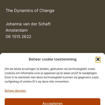
The Dynamics of Change
Johanna van der Schaft
Amsterdam
06 1515 2622
Informatie
Beheer cookie toestemming
Om de beste ervaringen te bieden, gebruiken wij technologieën zoals
Privacyverklaring
cookies om informatie over je apparaat op te slaan en/of te raadplegen.
Door in te stemmen met deze technologieën kunnen wij gegevens zoals
Algemene voorwaarden
surfgedrag of unieke ID's op deze site verwerken.
Beheer diensten
Accepteren